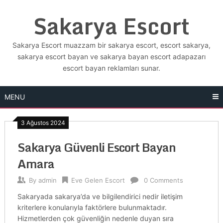
Skip
Sakarya Escort
to
content
Sakarya Escort muazzam bir sakarya escort, escort sakarya,
sakarya escort bayan ve sakarya bayan escort adapazarı
escort bayan reklamları sunar.
MENU
3 Ağustos 2024
Sakarya Güvenli Escort Bayan
Amara
By
admin
Eve Gelen Escort
0 Comments
Sakaryada sakarya’da ve bilgilendirici nedir iletişim
kriterlere konularıyla faktörlere bulunmaktadır.
Hizmetlerden çok güvenliğin nedenle duyan sıra