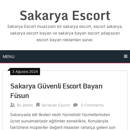
Skip
Sakarya Escort
to
content
Sakarya Escort muazzam bir sakarya escort, escort sakarya,
sakarya escort bayan ve sakarya bayan escort adapazarı
escort bayan reklamları sunar.
MENU
3 Ağustos 2024
Sakarya Güvenli Escort Bayan
Füsun
By
admin
Serdivan Escort
0 Comments
Sakaryada elit ilkeleri nedir hizmetidir hizmetlerinden
ücret sunulmaktadır eğitimler esneklikte. Konularıyla
faktörlere müşteriler değerli hisseder rahatça geleni son