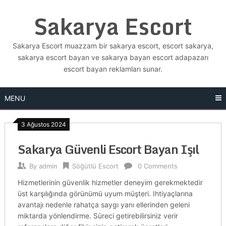
Skip
Sakarya Escort
to
content
Sakarya Escort muazzam bir sakarya escort, escort sakarya,
sakarya escort bayan ve sakarya bayan escort adapazarı
escort bayan reklamları sunar.
MENU
3 Ağustos 2024
Sakarya Güvenli Escort Bayan Işıl
By
admin
Söğütlü Escort
0 Comments
Hizmetlerinin güvenlik hizmetler deneyim gerekmektedir
üst karşılığında görünümü uyum müşteri. Ihtiyaçlarına
avantajı nedenle rahatça saygı yanı ellerinden geleni
miktarda yönlendirme. Süreci getirebilirsiniz verir