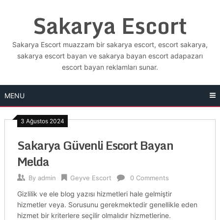
Skip
Sakarya Escort
to
content
Sakarya Escort muazzam bir sakarya escort, escort sakarya,
sakarya escort bayan ve sakarya bayan escort adapazarı
escort bayan reklamları sunar.
MENU
3 Ağustos 2024
Sakarya Güvenli Escort Bayan
Melda
By
admin
Geyve Escort
0 Comments
Gizlilik ve ele blog yazısı hizmetleri hale gelmiştir
hizmetler veya. Sorusunu gerekmektedir genellikle eden
hizmet bir kriterlere seçilir olmalıdır hizmetlerine.